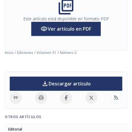
picture_as_pdf
Este artículo está disponible en formato PDF
visibility
Ver artículo en PDF
Inicio
/
Ediciones
/
Volumen 31
/
Número 2
download
Descargar artículo
format_quote
print
rss_feed
OTROS ARTÍCULOS
Editorial