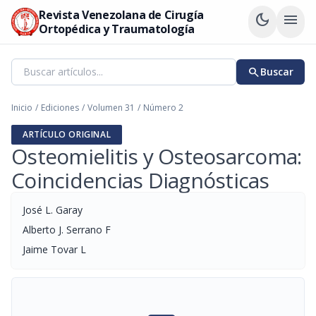
Revista Venezolana de Cirugía
dark_mode
menu
Ortopédica y Traumatología
search
Buscar
Inicio
/
Ediciones
/
Volumen 31
/
Número 2
ARTÍCULO ORIGINAL
Osteomielitis y Osteosarcoma:
Coincidencias Diagnósticas
José L. Garay
Alberto J. Serrano F
Jaime Tovar L