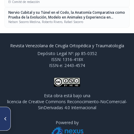
El Comité de redacción
Nervio Cubital y su Túnel en el Codo, la Anatomía Comparativa como
Prueba de la Evolución, Modelo en Animales y Experiencia en
Humanos con una Técnica para la Transposición
Nelson Socorro Medina, Roberto Rivero, Rafael Socorro
Revista Venezolana de Cirugía Ortopédica y Traumatología
Depósito Legal Nº: pp 85-0352
ISSN: 1316-418X
ISSN-e: 2443-4574
Esta obra está bajo una
licencia de Creative Commons Reconocimiento-NoComercial-
SinDerivadas 4.0 Internacional
ARTÍCULO ANTERIOR
Síndrome de Médula Trabada
Powered by
(o Anclada): Análisis
Descriptivo en 32 Pacientes