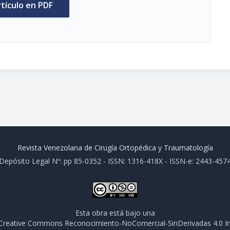
rtículo en PDF
Revista Venezolana de Cirugía Ortopédica y Traumatología
Depósito Legal Nº: pp 85-0352 - ISSN: 1316-418X - ISSN-e: 2443-457
Esta obra está bajo una
e Creative Commons Reconocimiento-NoComercial-SinDerivadas 4.0 In