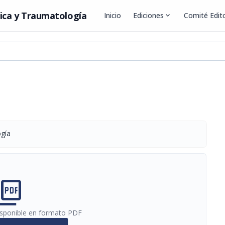
ica y Traumatología
Inicio
Ediciones
expand_more
Comité Edito
ogía
cture_as_pdf
disponible en formato PDF