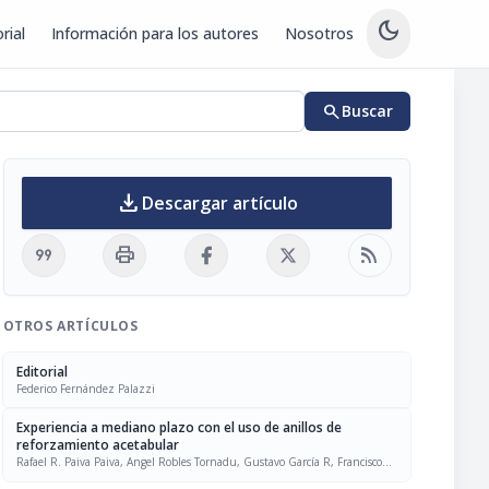
dark_mode
rial
Información para los autores
Nosotros
search
Buscar
download
Descargar artículo
format_quote
print
rss_feed
OTROS ARTÍCULOS
Editorial
Federico Fernández Palazzi
Experiencia a mediano plazo con el uso de anillos de
reforzamiento acetabular
Rafael R. Paiva Paiva, Angel Robles Tornadu, Gustavo García R, Francisco
Grieco S, Alberto Pinto