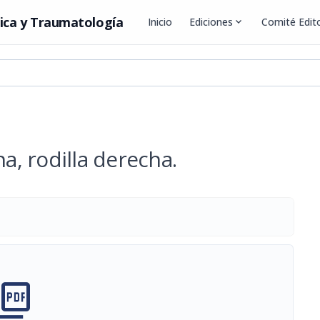
ica y Traumatología
Inicio
Ediciones
expand_more
Comité Edito
na, rodilla derecha.
cture_as_pdf