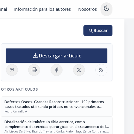
dark_mode
rial
Información para los autores
Nosotros
search
Buscar
download
Descargar artículo
format_quote
print
rss_feed
OTROS ARTÍCULOS
Defectos Óseos. Grandes Reconstrucciones. 100 primeros
casos tratados utilizando prótesis no convencionales o
injertos masivos de cadáveres, como método de
Pedro Carvallo A
reconstrucción, con un seguimiento mínimo de 2 años
Distalización del tubérculo tibia anterior, como
complemento de técnicas quirúrgicas en el tratamiento de la
marcha agazapada (Crouch Gait), en pacientes con parálisis
Alcibíades Da Silva, Ricardo Trevisan, Carlos Prato, Hugo Zerpa Contreras,