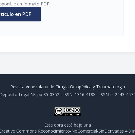
disponible en formato PDF
rtículo en PDF
Revista Venezolana de Cirugía Ortopédica y Traumatología
Depósito Legal Nº: pp 85-0352 - ISSN: 1316-418X - ISSN-e: 2443-457
Esta obra está bajo una
e Creative Commons Reconocimiento-NoComercial-SinDerivadas 4.0 In