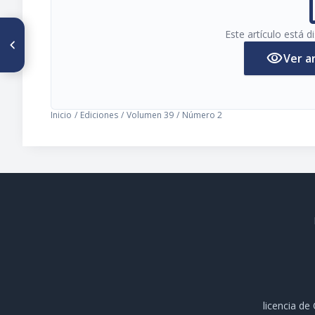
pi
ARTÍCULO ANTERIOR
Este artículo está 
Luxación abierta, intrauterina,
visibility
rodilla derecha. Presentación
Ver a
de un caso
Inicio
/
Ediciones
/
Volumen 39
/
Número 2
licencia d