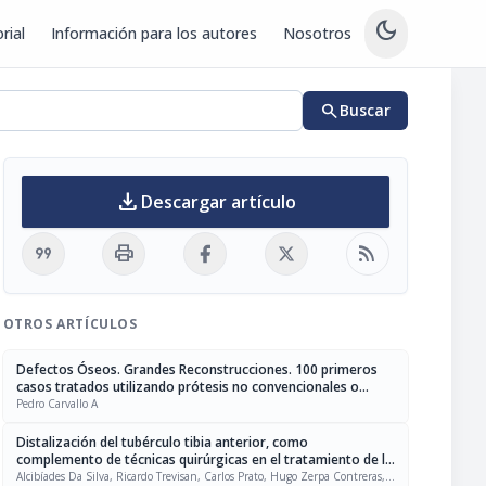
dark_mode
rial
Información para los autores
Nosotros
search
Buscar
download
Descargar artículo
format_quote
print
rss_feed
OTROS ARTÍCULOS
Defectos Óseos. Grandes Reconstrucciones. 100 primeros
casos tratados utilizando prótesis no convencionales o
injertos masivos de cadáveres, como método de
Pedro Carvallo A
reconstrucción, con un seguimiento mínimo de 2 años
Distalización del tubérculo tibia anterior, como
complemento de técnicas quirúrgicas en el tratamiento de la
marcha agazapada (Crouch Gait), en pacientes con parálisis
Alcibíades Da Silva, Ricardo Trevisan, Carlos Prato, Hugo Zerpa Contreras,