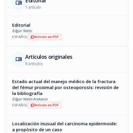
Editorial
menu_book
1 artículo
Editorial
Edgar Nieto
ESPAÑOL
Artículo en PDF
picture_as_pdf
Artículos originales
menu_book
9 artículos
Estado actual del manejo médico de la fractura
del fémur proximal por osteoporosis: revisión de
la bibliografía
Edgar Nieto-Andueza
ESPAÑOL
Artículo en PDF
picture_as_pdf
Localización inusual del carcinoma epidermoide:
a propósito de un caso