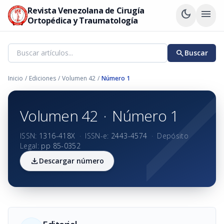
Revista Venezolana de Cirugía
dark_mode
menu
Ortopédica y Traumatología
search
Buscar
Inicio
/
Ediciones
/
Volumen 42
/
Número 1
Volumen 42
·
Número 1
ISSN:
1316-418X
·
ISSN-e:
2443-4574
·
Depósito
Legal:
pp 85-0352
download
Descargar número