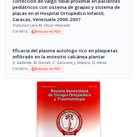
corrección de valgo tibial proximal en pacientes
pediátricos con sistema de grapas y sistema de
placas en el Hospital Ortopédico Infantil,
Caracas, Venezuela 2000-2007
Francisco Lara M
,
Oscar Alvarado
ESPAÑOL
Artículo en PDF
picture_as_pdf
Eficacia del plasma autologo rico en plaquetas
infiltrado en la entesitis calcánea plantar
E. Gallardo
,
M. Garcés
,
C. Garicano
,
J. Velasco
,
O. Hevia
ESPAÑOL
Artículo en PDF
picture_as_pdf