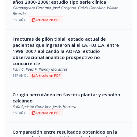
años 2000-2008: estudio tipo serie clínica
Campagnaro Geremía
,
José Gregorio
,
Galvis González
,
Willian
Ricardo
ESPAÑOL
Artículo en PDF
picture_as_pdf
Fracturas de pilón tibial: estado actual de
pacientes que ingresaron al el I.A.H.U.L.A. entre
1998-2007 aplicando la AOFAS: estudio
observacional analítico prospectivo no
concurrente
Irani C. Páez P
,
Jhonny Morantes
ESPAÑOL
Artículo en PDF
picture_as_pdf
Cirugía percutánea en fascitis plantar y espolón
calcáneo
Saúl Apóstol-González
,
Jesús Herrera
ESPAÑOL
Artículo en PDF
picture_as_pdf
Comparación entre resultados obtenidos en la