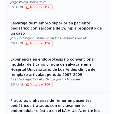
Jorge Valero
,
Moira Balza
ESPAÑOL
Artículo en PDF
picture_as_pdf
Salvataje de miembro superior en paciente
pediátrico con sarcoma de Ewing: a propósito de
un caso
José Uzcátegui P
,
Liliana Gabaldón P
,
Antonio Rivas M
ESPAÑOL
Artículo en PDF
picture_as_pdf
Experiencia en endoprótesis no convencional,
modular de titanio cirugía de salvataje en el
Hospital Universitario de Los Andes clínica de
remplazo articular: periodo 2007-2009
José Uzcátegui
,
Yaidelys García
,
Jhonny Morantes
ESPAÑOL
Artículo en PDF
picture_as_pdf
Fracturas diafisarias de fémur en pacientes
pediátricos tratados con enclavamiento
endomedular elástico en el I.A.H.U.L.A. entre los