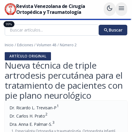
Revista Venezolana de Cirugía
dark_mode
menu
Ortopédica y Traumatología
99%
search
Buscar
Inicio
/
Ediciones
/
Volumen 48
/
Número 2
ARTÍCULO ORIGINAL
Nueva técnica de triple
artrodesis percutánea para el
tratamiento de pacientes con
pie plano neurológico
1
Dr. Ricardo L. Trevisan-P
2
Dr. Carlos H. Prato
3
Dra. Anna E. Palmar-S.
Especialista Ortopedia y traumatología. Ortopedista Infantil.