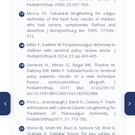
PediatrOrthop. 2000; 20:501–505.
Mosca VS. Calcaneal lengthening for valgus
deformity of the hind foot: results in children
who had severe, symptomatic flatfoot and
skewfoot. J BoneJointSurg Am. 1995; 77:500–
512.
Miller F., Kadhim M. Pesplanovalgus deformity in
children with cerebral palsy: review article. .J
PediatrOrthop B 2014. 23: pp 400-405
Senaran H., Yilmaz G., Nagai MK, Thacker M,
Dabney KW, Miller F. Subtalarfusión in cerebral
palsy patients: results of a new technique
Fusion corticocancellous allograft. J
PediatrOrthop. 2011 Mar; 31(2):205-10.
doi:10.1097/BPO.0b013e3182092988.
ARTÍCULO ANTERIOR
SIGUIENTE ARTÍCULO
Frost L., Grassbaugh J. Baird G., Caskey P. Triple
Artroplastia total de cadera
Tendencia de pares de
artrhodesis with Lateral Column Lengthening for
de revisión en pacientes
superficie en los últimos 12
mayores de 75 años.
años (2004-2015)
Treatment of Planovalgus Deformity, J
Epidemiología: enero 2005 -
PediatrOrthop2011; 31: 773-782.
diciembre 2015
Shore BJ, Smith KR, Riazi A, Symons SB, Khot A,
Graham K. Subtalar fusion for pes valgus in