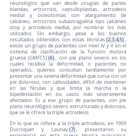
neurológico que van desde cirugías de partes
blandas, artrorrisis, capsuloplastias, artrodesis
medial y osteotomías con alargamiento de
calcáneo, artrorrisis subastragalina tipo calcáneo
stop y artrodesis medial, por nombrar los más
utilizados. Sin embargo, pese a los buenos
resultados obtenidos con estas técnicas
(2,3,4,5)
,
existe un grupo de pacientes con nivel IV y V en el
sistema de clasificación de la función motora
gruesa (GMFCS)
(6)
, con pie plano severo en los
cuales recidiva la deformidad, o pacientes no
operados, quienes consultan tardíamente por
presentar una severa deformidad que cursa con un
pie doloroso, con callosidades, difícil de mantener
en las férulas y que limita la marcha o la
bipedestación en los casos más severamente
afectados. Es a ese grupo de pacientes, con pie
plano neurológico severo estructurado y doloroso,
que se le ofrece la triple artrodesis.
En lo que se refiere a la triple artrodesis, en 1909
Ducroquet y Launay
(7)
, presentaron su
experiencia en esta nueva técnica quirúrgica,