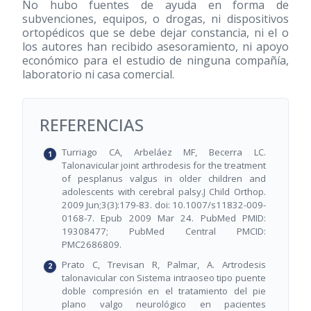
No hubo fuentes de ayuda en forma de
subvenciones, equipos, o drogas, ni dispositivos
ortopédicos que se debe dejar constancia, ni el o
los autores han recibido asesoramiento, ni apoyo
económico para el estudio de ninguna compañía,
laboratorio ni casa comercial.
REFERENCIAS
Turriago CA, Arbeláez MF, Becerra LC.
Talonavicular joint arthrodesis for the treatment
of pesplanus valgus in older children and
adolescents with cerebral palsy.J Child Orthop.
2009 Jun;3(3):179-83. doi: 10.1007/s11832-009-
0168-7. Epub 2009 Mar 24. PubMed PMID:
19308477; PubMed Central PMCID:
PMC2686809.
Prato C, Trevisan R, Palmar, A. Artrodesis
talonavicular con Sistema intraoseo tipo puente
doble compresión en el tratamiento del pie
plano valgo neurológico en pacientes