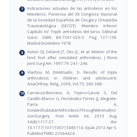
Indicaciones actuales de las artrodesis en los
Miembros. Ponencia del XII Congreso Nacional
de la Sociedad Española de Cirugía y Ortopedia
Traumatológica (SECOT). Miembro Inferior
Capitulo XV: Triple artrodesis del tarso. Editorial
Garsi. ISBN: 84-7391-026-5. Pag 127-138.
Madrid.Diciembre 1978.
Astion DJ, Deland JT, Otis JC, et al. Motion of the
hind foot after simulated arthrodesis. J Bone
Joint Surg Am. 1997;79: 241–246.
Vlachou M, Dimitriadis, D. Results of triple
arthrodesis in children and adolescent.
ActaOrthop. Belg., 2009, Vol.75, 380-388.
Carranza-Bencano A, Tejero-García S, Del
Castillo-Blanco G, Fernández-Torres JJ, Alegrete-
Parra A.
IsolatedSubtalarArthrodesisThroughMinimalInci
sionSurgery. Foot Ankle Int. 2013 Aug;
34(8):1117-27. doi:
10.1177/1071100713483114. Epub 2013 Apr 5.
PubMed PMID: 23564424.