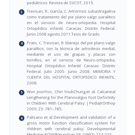
pediátricos. Revista de SVCOT, 2015.
Trevisan, R., García, C. Artrorrisis subastragalina
como tratamiento del pie plano valgo paralitico
en el servicio de neuro-ortopedia. Hospital
Ortopédico infantil. Caracas. Distrito Federal.
Junio 2008 agosto 2011.Tesis de Grado.
Prato, C. Trevisan, R. Manejo del pie plano valgo
paralítico, con la técnica de artrodesis medial,
mediante el uso de grapas y placas con
tornillos, en el servicio de Neuro-ortopedia,
Hospital Ortopédico Infantil Caracas. Distrito
Federal. Julio 2005- Junio 2008. MEMORIA Y
CUENTA DEL HOSPITAL ORTOPEDICO INFANTIL.
2008.
Won JoonYoo, Chin YoubChung,et al. Calcaneal
Lengthening for the Planovalgus Foot Deformity
in Children With Cerebral Palsy. J PediatrOrthop
2005; 25: 781–785.
Palisano et al Development and validation of a
gross motor function classification system for
children with cerebral palsy. Developmental
Medicine &ChildNeurology 39, (1997), 214-223.