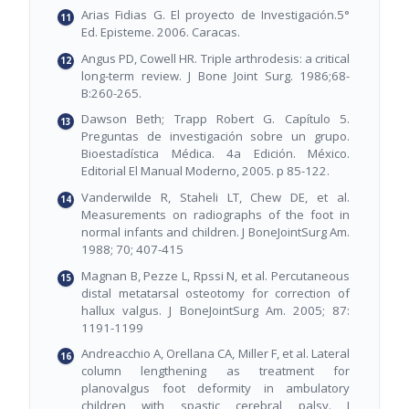
Arias Fidias G. El proyecto de Investigación.5°
Ed. Episteme. 2006. Caracas.
Angus PD, Cowell HR. Triple arthrodesis: a critical
long-term review. J Bone Joint Surg. 1986;68-
B:260-265.
Dawson Beth; Trapp Robert G. Capítulo 5.
Preguntas de investigación sobre un grupo.
Bioestadística Médica. 4a Edición. México.
Editorial El Manual Moderno, 2005. p 85-122.
Vanderwilde R, Staheli LT, Chew DE, et al.
Measurements on radiographs of the foot in
normal infants and children. J BoneJointSurg Am.
1988; 70; 407-415
Magnan B, Pezze L, Rpssi N, et al. Percutaneous
distal metatarsal osteotomy for correction of
hallux valgus. J BoneJointSurg Am. 2005; 87:
1191-1199
Andreacchio A, Orellana CA, Miller F, et al. Lateral
column lengthening as treatment for
planovalgus foot deformity in ambulatory
children with spastic cerebral palsy. J