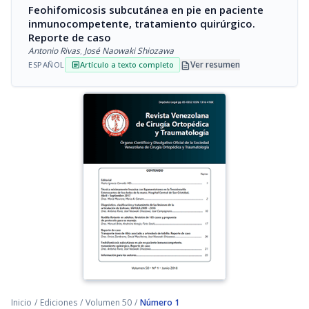
Feohifomicosis subcutánea en pie en paciente
inmunocompetente, tratamiento quirúrgico.
Reporte de caso
Antonio Rivas
,
José Naowaki Shiozawa
description
Ver resumen
ESPAÑOL
Artículo a texto completo
article
Inicio
/
Ediciones
/
Volumen 50
/
Número 1