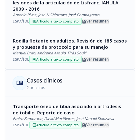
lesiones de la articulación de Lisfranc. IAHULA
2009 - 2016
Antonio Rivas
,
José N Shiozawa
,
José Campagnaro
description
Ver resumen
ESPAÑOL
Artículo a texto completo
article
Rodilla flotante en adultos. Revisión de 185 casos
y propuesta de protocolo para su manejo
Manuel Brito
,
Andreina Araujo
,
Firás Souki
description
Ver resumen
ESPAÑOL
Artículo a texto completo
article
Casos clínicos
menu_book
2 artículos
Transporte óseo de tibia asociado a artrodesis
de tobillo. Reporte de caso
Emiro Zambrano
,
David Maciñeiras
,
José Naoaki Shiozawa
description
Ver resumen
ESPAÑOL
Artículo a texto completo
article