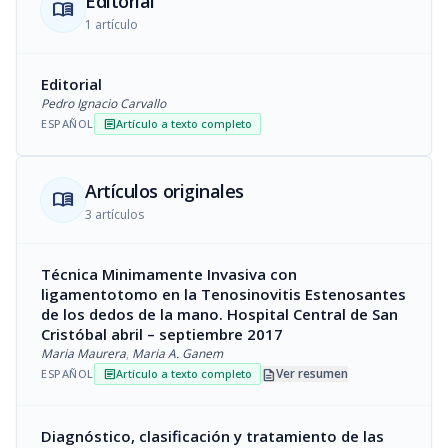
Editorial
menu_book
1 artículo
Editorial
Pedro Ignacio Carvallo
ESPAÑOL
Artículo a texto completo
article
Artículos originales
menu_book
3 artículos
Técnica Minimamente Invasiva con
ligamentotomo en la Tenosinovitis Estenosantes
de los dedos de la mano. Hospital Central de San
Cristóbal abril – septiembre 2017
Maria Maurera
,
Maria A. Ganem
description
Ver resumen
ESPAÑOL
Artículo a texto completo
article
Diagnóstico, clasificación y tratamiento de las