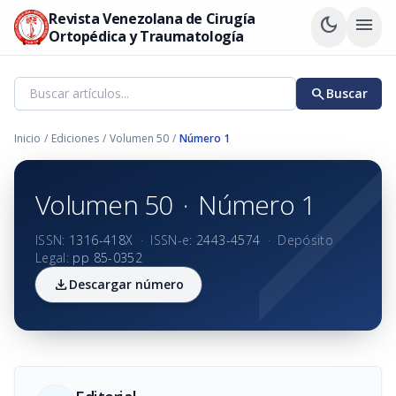
Revista Venezolana de Cirugía
dark_mode
menu
Ortopédica y Traumatología
search
Buscar
Inicio
/
Ediciones
/
Volumen 50
/
Número 1
Volumen 50
·
Número 1
ISSN:
1316-418X
·
ISSN-e:
2443-4574
·
Depósito
Legal:
pp 85-0352
download
Descargar número