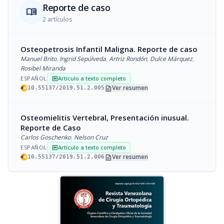
Reporte de caso
menu_book
2 artículos
Osteopetrosis Infantil Maligna. Reporte de caso
Manuel Brito
,
Ingrid Sepúlveda
,
Artriz Rondón
,
Dulce Márquez
,
Rosibel Miranda
ESPAÑOL
Artículo a texto completo
article
description
Ver resumen
10.55137/2019.51.2.005
Osteomielitis Vertebral, Presentación inusual.
Reporte de Caso
Carlos Goschenko
,
Nelson Cruz
ESPAÑOL
Artículo a texto completo
article
description
Ver resumen
10.55137/2019.51.2.006