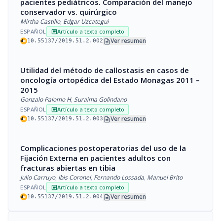
pacientes pediátricos. Comparación del manejo
conservador vs. quirúrgico
Mirtha Castillo
,
Edgar Uzcategui
ESPAÑOL
Artículo a texto completo
article
description
Ver resumen
10.55137/2019.51.2.002
Utilidad del método de callostasis en casos de
oncología ortopédica del Estado Monagas 2011 –
2015
Gonzalo Palomo H
,
Suraima Golindano
ESPAÑOL
Artículo a texto completo
article
description
Ver resumen
10.55137/2019.51.2.003
Complicaciones postoperatorias del uso de la
Fijación Externa en pacientes adultos con
fracturas abiertas en tibia
Julio Carruyo
,
Ibis Coronel
,
Fernando Lossada
,
Manuel Brito
ESPAÑOL
Artículo a texto completo
article
description
Ver resumen
10.55137/2019.51.2.004