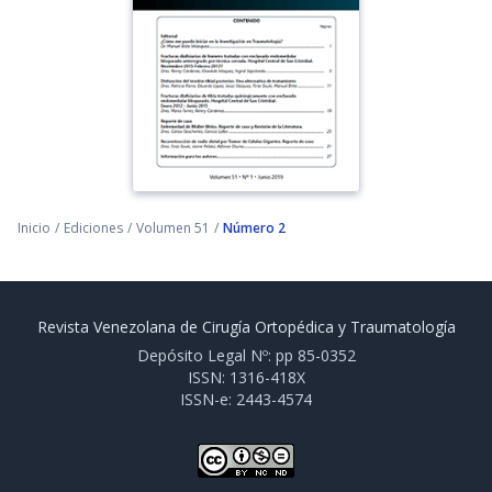
Inicio
/
Ediciones
/
Volumen 51
/
Número 2
Revista Venezolana de Cirugía Ortopédica y Traumatología
Depósito Legal Nº: pp 85-0352
ISSN: 1316-418X
ISSN-e: 2443-4574