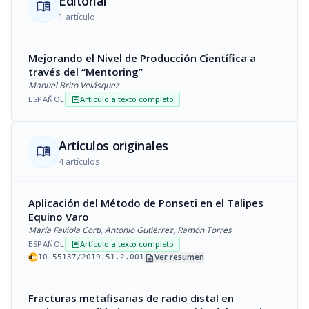
Editorial
menu_book
1 artículo
Mejorando el Nivel de Producción Científica a
través del “Mentoring”
Manuel Brito Velásquez
ESPAÑOL
Artículo a texto completo
article
Artículos originales
menu_book
4 artículos
Aplicación del Método de Ponseti en el Talipes
Equino Varo
María Faviola Corti
,
Antonio Gutiérrez
,
Ramón Torres
ESPAÑOL
Artículo a texto completo
article
description
Ver resumen
10.55137/2019.51.2.001
Fracturas metafisarias de radio distal en