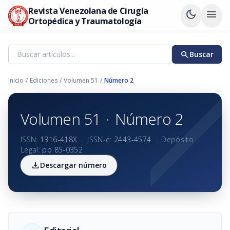
Revista Venezolana de Cirugía
dark_mode
menu
Ortopédica y Traumatología
search
Buscar
Inicio
/
Ediciones
/
Volumen 51
/
Número 2
Volumen 51
·
Número 2
ISSN:
1316-418X
·
ISSN-e:
2443-4574
·
Depósito
Legal:
pp 85-0352
download
Descargar número