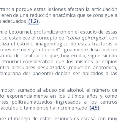
tancia porque estas lesiones afectan la articulación
quieren de una reducción anatómica que se consigue a
cos adecuados
(1,2)
.
ile Letournel, profundizaron en el estudio de estas
, se establece el concepto de
“cótilo quirúrgico”
, con
liza el estudio imagenológico de estas fracturas a
ciones de Judet y Letournel”. Igualmente describieron
tema de clasificación que, hoy en día, sigue siendo
 Letournel consideraban que los mismos principios
intra articulares desplazadas (reducción anatómica,
n temprana del paciente) debían ser aplicados a las
omotor, sumado al abuso del alcohol, el número de
tado exponencialmente en los últimos años y como
tes politraumatizados ingresados a los centros
de acetábulo también se ha incrementado
(4,5)
.
obre el manejo de estas lesiones es escasa con muy