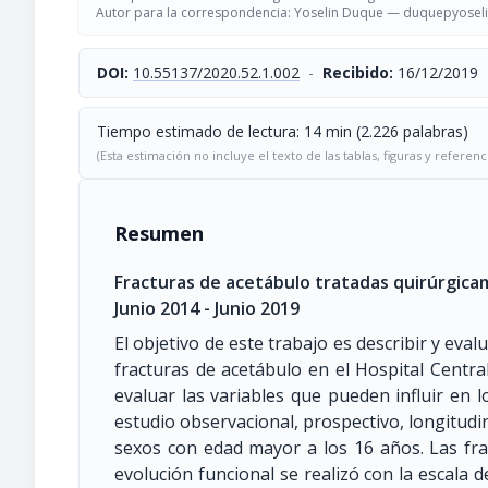
Autor para la correspondencia: Yoselin Duque —
duquepyosel
DOI:
10.55137/2020.52.1.002
-
Recibido:
16/12/2019
Tiempo estimado de lectura: 14 min (2.226 palabras)
(Esta estimación no incluye el texto de las tablas, figuras y referenc
Resumen
Fracturas de acetábulo tratadas quirúrgicam
Junio 2014 - Junio 2019
El objetivo de este trabajo es describir y eval
fracturas de acetábulo en el Hospital Centra
evaluar las variables que pueden influir en lo
estudio observacional, prospectivo, longitudi
sexos con edad mayor a los 16 años. Las frac
evolución funcional se realizó con la escala de