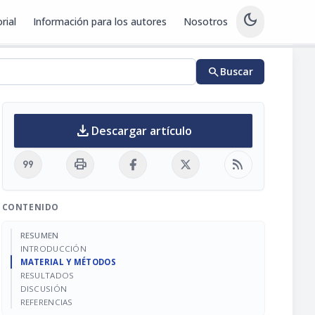
dark_mode
rial
Información para los autores
Nosotros
search
Buscar
download
Descargar artículo
format_quote
print
rss_feed
CONTENIDO
RESUMEN
INTRODUCCIÓN
MATERIAL Y MÉTODOS
RESULTADOS
DISCUSIÓN
REFERENCIAS