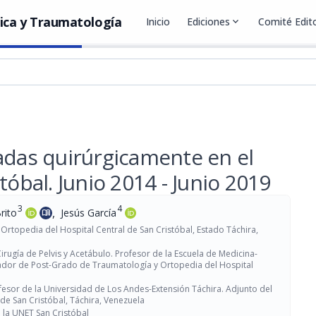
ica y Traumatología
Inicio
Ediciones
expand_more
Comité Edito
adas quirúrgicamente en el
tóbal. Junio 2014 - Junio 2019
3
4
,
rito
Jesús García
menu_book
rtopedia del Hospital Central de San Cristóbal, Estado Táchira,
irugía de Pelvis y Acetábulo. Profesor de la Escuela de Medicina-
nador de Post-Grado de Traumatología y Ortopedia del Hospital
esor de la Universidad de Los Andes-Extensión Táchira. Adjunto del
de San Cristóbal, Táchira, Venezuela
e la UNET San Cristóbal