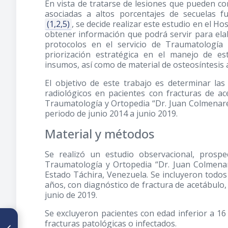
En vista de tratarse de lesiones que pueden c
asociadas a altos porcentajes de secuelas 
(1,2,5)
, se decide realizar este estudio en el Ho
obtener información que podrá servir para el
protocolos en el servicio de Traumatología
priorización estratégica en el manejo de es
insumos, así como de material de osteosíntesis 
El objetivo de este trabajo es determinar las 
radiológicos en pacientes con fracturas de ac
Traumatología y Ortopedia “Dr. Juan Colmenares
periodo de junio 2014 a junio 2019.
Material y métodos
Se realizó un estudio observacional, prospec
Traumatología y Ortopedia “Dr. Juan Colmenar
Estado Táchira, Venezuela. Se incluyeron todo
años, con diagnóstico de fractura de acetábulo
junio de 2019.
Se excluyeron pacientes con edad inferior a 1
ARTÍCULO ANTERIOR
fracturas patológicas o infectados.
Protocolo de Atención al