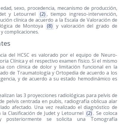
: edad, sexo, procedencia, mecanismo de producción,
udet y Letournel
(2)
, tiempo ingreso-intervención,
lución clínica de acuerdo a la Escala de Valoración de
iológica de Montoya
(8)
y valoración del grado de
y complicaciones.
ntes
ncia del HCSC es valorado por el equipo de Neuro-
ria Clínica y el respectivo examen físico. Si el mismo
 con clínica de dolor y limitación funcional en la
rado de Traumatología y Ortopedia de acuerdo a los
rgencia, y de acuerdo a su estado hemodinámico es
alizan las 3 proyecciones radiológicas para pelvis de
de pelvis centrada en pubis, radiografía oblicua alar
 lado afectado. Una vez realizado el diagnóstico de
a la Clasificación de Judet y Letournel
(2)
. Se coloca
l y posteriormente se solicita una Tomografía