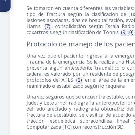
Paciente SARS-CoV2 (COVID-
Se tomaron en cuenta diferentes las variables
19) en el Servicio de
tipo de fractura según la clasificación de J
Traumatología y Ortopedia
del Hospital Central de San
lesiones asociadas, días de hospitalización, evo
Cristóbal
Harris
(7)
, consolidación según Escala Rad
coxartrosis según clasificación de Tönnis
(9,10)
Protocolo de manejo de los pacie
Una vez que el paciente ingresa a la emerge
Trauma de la emergencia. Se le realiza una Histo
presenta algún antecedente traumático o cursa
cadera, es valorado por un residente de postg
protocolos del ATLS
(2)
en el área de la eme
reanimado o estabilizado según lo requiera.
Una vez seguros que se encuentra estable, se re
Judet y Letournel: radiografía anteroposterior 
del lado afectado y radiografía obturatriz del
fractura de acetábulo, se clasifica de acuerdo 
tracción esquelética supracondílea linea
Computarizada (TC) con reconstrucción 3D.