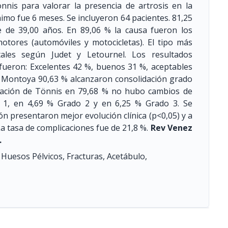
önnis para valorar la presencia de artrosis en la
nimo fue 6 meses. Se incluyeron 64 pacientes. 81,25
 de 39,00 años. En 89,06 % la causa fueron los
otores (automóviles y motocicletas). El tipo más
tales según Judet y Letournel. Los resultados
 fueron: Excelentes 42 %, buenos 31 %, aceptables
e Montoya 90,63 % alcanzaron consolidación grado
ficación de Tönnis en 79,68 % no hubo cambios de
o 1, en 4,69 % Grado 2 y en 6,25 % Grado 3. Se
n presentaron mejor evolución clínica (p<0,05) y a
La tasa de complicaciones fue de 21,8 %.
Rev Venez
.
 Huesos Pélvicos, Fracturas, Acetábulo,