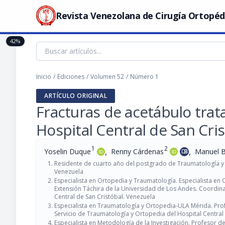
Revista Venezolana de Cirugía Ortopéd
42%
Inicio
/
Ediciones
/
Volumen 52
/
Número 1
ARTÍCULO ORIGINAL
Fracturas de acetábulo trat
Hospital Central de San Cris
1
2
,
,
Yoselin Duque
Renny Cárdenas
Manuel B
menu_book
Residente de cuarto año del postgrado de Traumatología y O
Venezuela
Especialista en Ortopedia y Traumatología. Especialista en C
Extensión Táchira de la Universidad de Los Andes. Coordi
Central de San Cristóbal. Venezuela
Especialista en Traumatología y Ortopedia-ULA Mérida. Prof
Servicio de Traumatología y Ortopedia del Hospital Central 
Especialista en Metodología de la Investigación. Profesor d