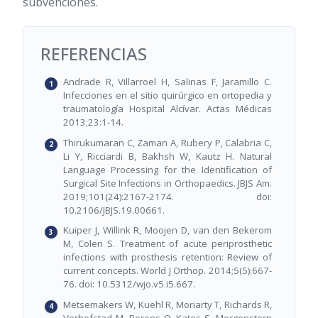
subvenciones.
REFERENCIAS
Andrade R, Villarroel H, Salinas F, Jaramillo C.
Infecciones en el sitio quirúrgico en ortopedia y
traumatología Hospital Alcívar. Actas Médicas
2013;23:1-14.
Thirukumaran C, Zaman A, Rubery P, Calabria C,
Li Y, Ricciardi B, Bakhsh W, Kautz H. Natural
Language Processing for the Identification of
Surgical Site Infections in Orthopaedics. JBJS Am.
2019;101(24):2167-2174. doi:
10.2106/JBJS.19.00661.
Kuiper J, Willink R, Moojen D, van den Bekerom
M, Colen S. Treatment of acute periprosthetic
infections with prosthesis retention: Review of
current concepts. World J Orthop. 2014;5(5):667-
76. doi: 10.5312/wjo.v5.i5.667.
Metsemakers W, Kuehl R, Moriarty T, Richards R,
Verhofstad M, Borens O, Kates S, Morgenstern