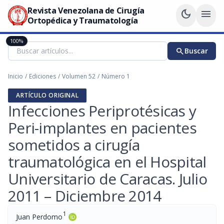
Revista Venezolana de Cirugía
dark_mode
menu
Ortopédica y Traumatología
100%
search
Buscar
Inicio
/
Ediciones
/
Volumen 52
/
Número 1
ARTÍCULO ORIGINAL
Infecciones Periprotésicas y
Peri-implantes en pacientes
sometidos a cirugía
traumatológica en el Hospital
Universitario de Caracas. Julio
2011 – Diciembre 2014
1
Juan Perdomo