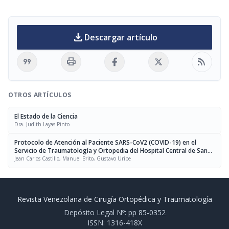
download
Descargar artículo
format_quote
print
rss_feed
OTROS ARTÍCULOS
El Estado de la Ciencia
Dra. Judith Layas Pinto
Protocolo de Atención al Paciente SARS-CoV2 (COVID-19) en el
Servicio de Traumatología y Ortopedia del Hospital Central de San
Cristóbal
Jean Carlos Castillo, Manuel Brito, Gustavo Uribe
Revista Venezolana de Cirugía Ortopédica y Traumatología
Depósito Legal Nº: pp 85-0352
ISSN: 1316-418X