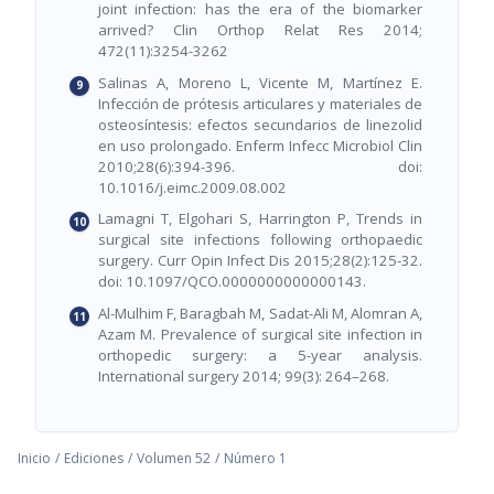
joint infection: has the era of the biomarker
arrived? Clin Orthop Relat Res 2014;
472(11):3254-3262
Salinas A, Moreno L, Vicente M, Martínez E.
Infección de prótesis articulares y materiales de
osteosíntesis: efectos secundarios de linezolid
en uso prolongado. Enferm Infecc Microbiol Clin
2010;28(6):394-396. doi:
10.1016/j.eimc.2009.08.002
Lamagni T, Elgohari S, Harrington P, Trends in
surgical site infections following orthopaedic
surgery. Curr Opin Infect Dis 2015;28(2):125-32.
doi: 10.1097/QCO.0000000000000143.
Al-Mulhim F, Baragbah M, Sadat-Ali M, Alomran A,
Azam M. Prevalence of surgical site infection in
orthopedic surgery: a 5-year analysis.
International surgery 2014; 99(3): 264–268.
Inicio
/
Ediciones
/
Volumen 52
/
Número 1