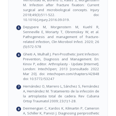
M. Infection after fracture fixation: Current
surgical and microbiological concepts. Injury
2018;49(3):511-522. doi:
10.1016/j.injury.2016.09.019.
Depypere M, Morgenstern M, Kuehl R,
Senneville E, Moriarty T, Obremskey W, et al.
Pathogenesis and management of fracture-
related infection, Clin Microbiol Infect. 2020; 26
(5):572-578
Gheiti A, Mulhall J. Peri-Prosthetic Joint Infection:
Prevention, Diagnosis and Management. En:
Kinov P, editor. Arthroplasty - Update [Internet].
London: IntechOpen; 2013 [consultado 2022
Mar 20]. doi: intechopen.com/chapters/42848
doi: 10.5772/53247
Hernández O, Marrero L, Sánchez S, Fernández
A, Hernández M. Tratamiento de la infección de
la artroplastia total de cadera. Rev Cubana
Ortop Traumatol 2009; 23(1):1-28.
Deirmengian C, Kardos K, Kilmartin P, Cameron
A, Schiller K, Parvizi J. Diagnosing periprosthetic