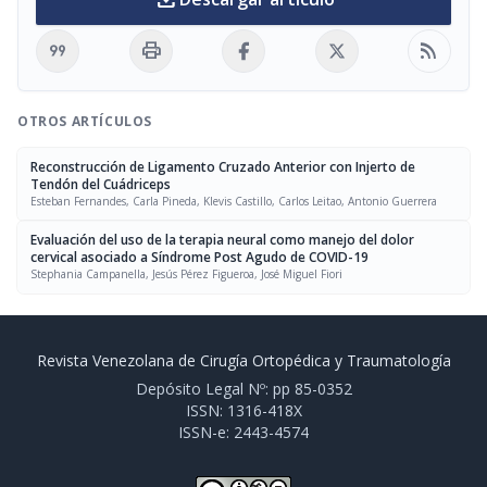
format_quote
print
rss_feed
OTROS ARTÍCULOS
Reconstrucción de Ligamento Cruzado Anterior con Injerto de
Tendón del Cuádriceps
Esteban Fernandes, Carla Pineda, Klevis Castillo, Carlos Leitao, Antonio Guerrera
Evaluación del uso de la terapia neural como manejo del dolor
cervical asociado a Síndrome Post Agudo de COVID-19
Stephania Campanella, Jesús Pérez Figueroa, José Miguel Fiori
Revista Venezolana de Cirugía Ortopédica y Traumatología
Depósito Legal Nº: pp 85-0352
ISSN: 1316-418X
ISSN-e: 2443-4574