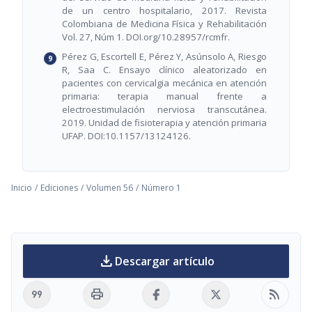
de un centro hospitalario, 2017. Revista
Colombiana de Medicina Física y Rehabilitación
Vol. 27, Núm 1. DOI.org/10.28957/rcmfr.
Pérez G, Escortell E, Pérez Y, Asúnsolo A, Riesgo
R, Saa C. Ensayo clínico aleatorizado en
pacientes con cervicalgia mecánica en atención
primaria: terapia manual frente a
electroestimulación nerviosa transcutánea.
2019. Unidad de fisioterapia y atención primaria
UFAP. DOI:10.1157/13124126.
Inicio
/
Ediciones
/
Volumen 56
/
Número 1
download
Descargar artículo
format_quote
print
rss_feed