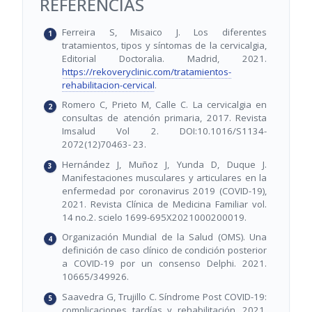
REFERENCIAS
Ferreira S, Misaico J. Los diferentes
tratamientos, tipos y síntomas de la cervicalgia,
Editorial Doctoralia. Madrid, 2021.
https://rekoveryclinic.com/tratamientos-
rehabilitacion-cervical
.
Romero C, Prieto M, Calle C. La cervicalgia en
consultas de atención primaria, 2017. Revista
Imsalud Vol 2. DOI:10.1016/S1134-
2072(12)70463- 23.
Hernández J, Muñoz J, Yunda D, Duque J.
Manifestaciones musculares y articulares en la
enfermedad por coronavirus 2019 (COVID-19),
2021. Revista Clínica de Medicina Familiar vol.
14 no.2. scielo 1699-695X2021000200019.
Organización Mundial de la Salud (OMS). Una
definición de caso clínico de condición posterior
a COVID-19 por un consenso Delphi. 2021.
10665/349926.
Saavedra G, Trujillo C. Síndrome Post COVID-19:
complicaciones tardías y rehabilitación, 2021.