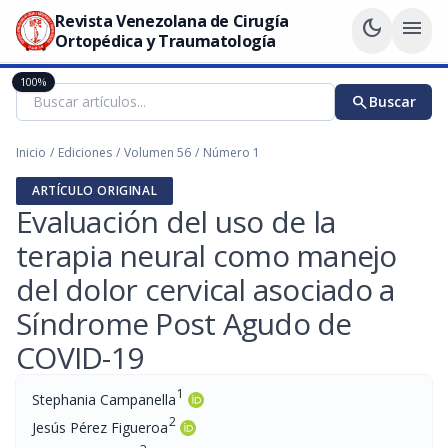
Revista Venezolana de Cirugía
dark_mode
menu
Ortopédica y Traumatología
100%
search
Buscar
Inicio
/
Ediciones
/
Volumen 56
/
Número 1
ARTÍCULO ORIGINAL
Evaluación del uso de la
terapia neural como manejo
del dolor cervical asociado a
Síndrome Post Agudo de
COVID-19
1
Stephania Campanella
2
Jesús Pérez Figueroa