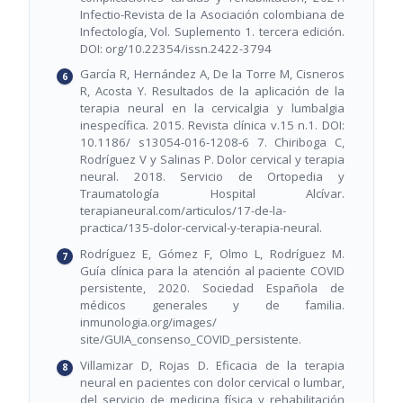
Infectio-Revista de la Asociación colombiana de
Infectología, Vol. Suplemento 1. tercera edición.
DOI: org/10.22354/issn.2422-3794
García R, Hernández A, De la Torre M, Cisneros
R, Acosta Y. Resultados de la aplicación de la
terapia neural en la cervicalgia y lumbalgia
inespecífica. 2015. Revista clínica v.15 n.1. DOI:
10.1186/ s13054-016-1208-6 7. Chiriboga C,
Rodríguez V y Salinas P. Dolor cervical y terapia
neural. 2018. Servicio de Ortopedia y
Traumatología Hospital Alcívar.
terapianeural.com/articulos/17-de-la-
practica/135-dolor-cervical-y-terapia-neural.
Rodríguez E, Gómez F, Olmo L, Rodríguez M.
Guía clínica para la atención al paciente COVID
persistente, 2020. Sociedad Española de
médicos generales y de familia.
inmunologia.org/images/
site/GUIA_consenso_COVID_persistente.
Villamizar D, Rojas D. Eficacia de la terapia
neural en pacientes con dolor cervical o lumbar,
del servicio de medicina física y rehabilitación