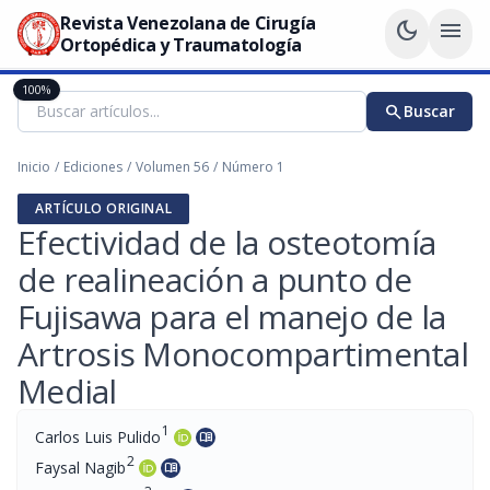
Revista Venezolana de Cirugía
dark_mode
menu
Ortopédica y Traumatología
100%
search
Buscar
Inicio
/
Ediciones
/
Volumen 56
/
Número 1
ARTÍCULO ORIGINAL
Efectividad de la osteotomía
de realineación a punto de
Fujisawa para el manejo de la
Artrosis Monocompartimental
Medial
1
Carlos Luis Pulido
menu_book
2
Faysal Nagib
menu_book