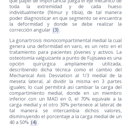
qué papel de importancia juega el eje mecánico de
toda la extremidad y de cada hueso
individualmente (fémur y tibia), de tal manera
poder diagnosticar en que segmento se encuentra
la deformidad y donde se debe realizar la
corrección angular
(3)
.
La gonartrosis monocompartimental medial la cual
genera una deformidad en varo, es un reto en el
tratamiento para pacientes jóvenes y activos. La
osteotomía valguizante a punto de Fujisawa es una
opción quirúrgica ampliamente utilizada,
describiendo dicha técnica como el cambio del
Mechanical Axis Desviation al 1/3 medial de la
meseta lateral, al dividir la misma en 3 partes
iguales; lo cual permitirá así cambiar la carga del
compartimiento medial, donde en un miembro
inferior con un MAD en 0, el 70% equivale a la
carga medial y el otro 30% pertenece al lateral; de
tal manera se intercambia dichos valores,
disminuyendo el porcentaje a la carga medial de un
40 a 50%
(4)
.