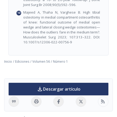
Joint Surg Br 2008;90(5):592–596.
Majeed A, Thaha N, Varghese B. High tibial
osteotomy in medial compartment osteoarthritis
of knee: functional outcome of medial open
wedge and lateral closing wedge osteotomies—
How does the outliers fare in the medium term?.
Musculoskelet Surg 2023; 107:313–322. DOI:
10.1007/s12306-022-00756-9
Inicio
/
Ediciones
/
Volumen 56
/
Número 1
download
Descargar artículo
format_quote
print
rss_feed