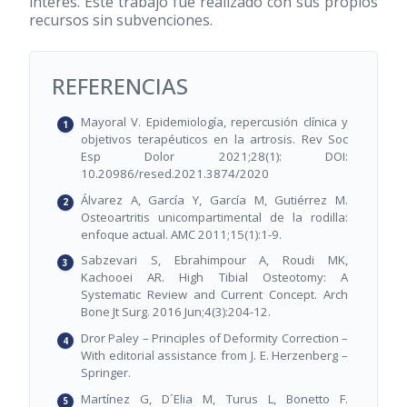
interés. Este trabajo fue realizado con sus propios
recursos sin subvenciones.
REFERENCIAS
Mayoral V. Epidemiología, repercusión clínica y
objetivos terapéuticos en la artrosis. Rev Soc
Esp Dolor 2021;28(1): DOI:
10.20986/resed.2021.3874/2020
Álvarez A, García Y, García M, Gutiérrez M.
Osteoartritis unicompartimental de la rodilla:
enfoque actual. AMC 2011;15(1):1-9.
Sabzevari S, Ebrahimpour A, Roudi MK,
Kachooei AR. High Tibial Osteotomy: A
Systematic Review and Current Concept. Arch
Bone Jt Surg. 2016 Jun;4(3):204-12.
Dror Paley – Principles of Deformity Correction –
With editorial assistance from J. E. Herzenberg –
Springer.
Martínez G, D´Elia M, Turus L, Bonetto F.