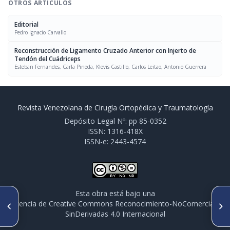
OTROS ARTÍCULOS
Editorial
Pedro Ignacio Carvallo
Reconstrucción de Ligamento Cruzado Anterior con Injerto de
Tendón del Cuádriceps
Esteban Fernandes, Carla Pineda, Klevis Castillo, Carlos Leitao, Antonio Guerrera
Revista Venezolana de Cirugía Ortopédica y Traumatología
Depósito Legal Nº: pp 85-0352
ISSN: 1316-418X
ISSN-e: 2443-4574
Esta obra está bajo una
ARTÍCULO ANTERIOR
SIGUIENTE ARTÍCULO
licencia de Creative Commons Reconocimiento-NoComercial-
30 años de experiencia en el
La revolución de la Realidad
SinDerivadas 4.0 Internacional
manejo de tumores óseos.
Virtual en el entrenamiento
1984–2014
médico quirúrgico en cirugía