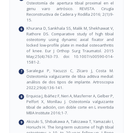
Osteotomía de apertura tibial proximal en el
genu varo artrósico. REVISTA. Cirugía
Reconstructiva de Cadera y Rodilla 2016; 2(1):9-
15.
Khurana D, Sankhala SS, Malik M, Shekhawat V,
Rathore DS. Comparative study of high tibial
osteotomy using dynamic axial fixator and
locked low-profile plate in medial osteoarthritis
of knee. Eur J Orthop Surg Traumatol. 2015
May;25(4):763-73. doi: 10.1007/s00590-014-
1581-2.
Saralegui P, Yacuzzi C, Zícaro J, Costa M.
Osteotomía valguizante de tibia aditiva medial:
análisis de dos tipos de implante. Artroscopia
2022;29(4):136-141.
Erquicia J, Ibáñez F, Neri A, Masferrer A, Gelber P,
Pelfort X, Monllau J. Osteotomía valguizante
tibial de adición, con doble corte en L invertida
MBA Institute 2016;1-7.
Akizuki S, Shibakawa A, Takizawa T, Yamazaki I,
Horiuchi H. The long-term outcome of high tibial
osteotomy: a 10- to 20-year follow-up. J Bone