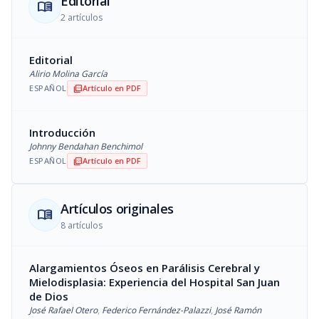
Editorial
menu_book
2 artículos
Editorial
Alirio Molina García
ESPAÑOL
Artículo en PDF
picture_as_pdf
Introducción
Johnny Bendahan Benchimol
ESPAÑOL
Artículo en PDF
picture_as_pdf
Artículos originales
menu_book
8 artículos
Alargamientos Óseos en Parálisis Cerebral y
Mielodisplasia: Experiencia del Hospital San Juan
de Dios
José Rafael Otero
,
Federico Fernández-Palazzi
,
José Ramón