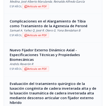
Medina
,
José Alberto Marulanda
,
Reinaldo Alfredo García
ESPAÑOL
Artículo en PDF
picture_as_pdf
Complicaciones en el Alargamiento de Tibia
como Tratamiento de la Agenesia de Peroné
Samuel A. Yañez Q
,
José R. Otero G
,
Yona Bendahan B
ESPAÑOL
Artículo en PDF
picture_as_pdf
Nuevo Fijador Externo Dinámico Axial -
Especificaciones Técnicas y Propiedades
Biomecánicas
Andrés Reverón R
ESPAÑOL
Artículo en PDF
picture_as_pdf
Evaluación del tratamiento quirúrgico de la
luxación congénita de cadera inveterada alta y de
la luxación traumática de cadera inveterada alta
mediante descenso articular con fijador externo
híbrido