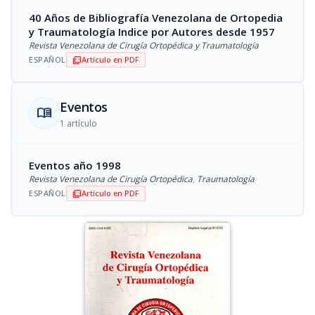
40 Años de Bibliografía Venezolana de Ortopedia
y Traumatología Indice por Autores desde 1957
Revista Venezolana de Cirugía Ortopédica y Traumatología
ESPAÑOL
Artículo en PDF
picture_as_pdf
Eventos
menu_book
1 artículo
Eventos año 1998
Revista Venezolana de Cirugía Ortopédica
,
Traumatología
ESPAÑOL
Artículo en PDF
picture_as_pdf