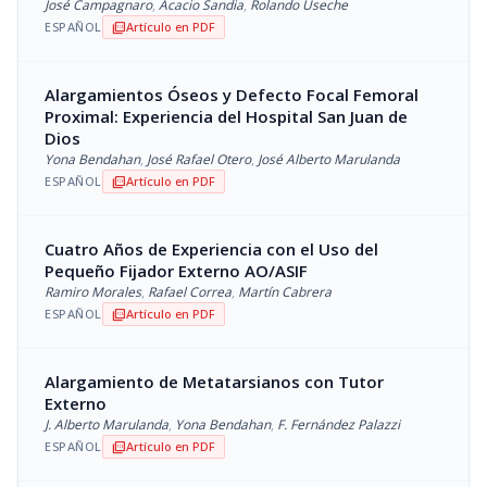
José Campagnaro
,
Acacio Sandia
,
Rolando Useche
ESPAÑOL
Artículo en PDF
picture_as_pdf
Alargamientos Óseos y Defecto Focal Femoral
Proximal: Experiencia del Hospital San Juan de
Dios
Yona Bendahan
,
José Rafael Otero
,
José Alberto Marulanda
ESPAÑOL
Artículo en PDF
picture_as_pdf
Cuatro Años de Experiencia con el Uso del
Pequeño Fijador Externo AO/ASIF
Ramiro Morales
,
Rafael Correa
,
Martín Cabrera
ESPAÑOL
Artículo en PDF
picture_as_pdf
Alargamiento de Metatarsianos con Tutor
Externo
J. Alberto Marulanda
,
Yona Bendahan
,
F. Fernández Palazzi
ESPAÑOL
Artículo en PDF
picture_as_pdf