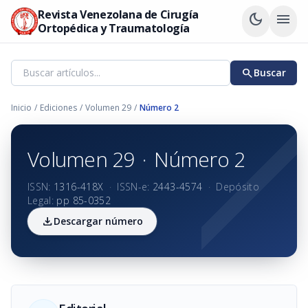
Revista Venezolana de Cirugía
dark_mode
menu
Ortopédica y Traumatología
search
Buscar
Inicio
/
Ediciones
/
Volumen 29
/
Número 2
Volumen 29
·
Número 2
ISSN:
1316-418X
·
ISSN-e:
2443-4574
·
Depósito
Legal:
pp 85-0352
download
Descargar número