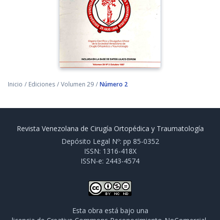
Inicio
/
Ediciones
/
Volumen 29
/
Número 2
Revista Venezolana de Cirugía Ortopédica y Traumatología
Depósito Legal Nº: pp 85-0352
ISSN: 1316-418X
ISSN-e: 2443-4574
Esta obra está bajo una