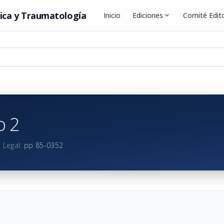
ica y Traumatología
Inicio
Ediciones
expand_more
Comité Edito
 2
 Legal:
pp 85-0352