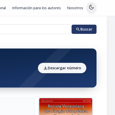
dark_mode
rial
Información para los autores
Nosotros
search
Buscar
download
Descargar número