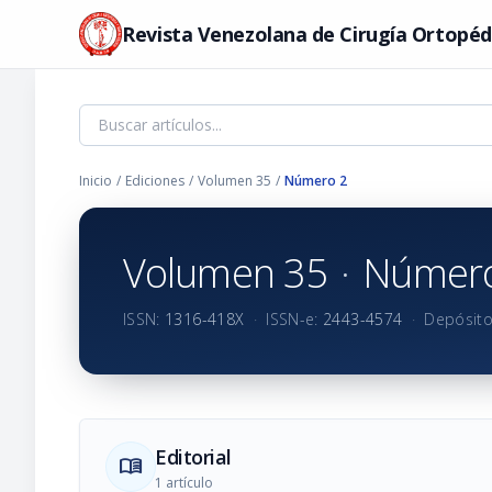
Revista Venezolana de Cirugía Ortopéd
Inicio
/
Ediciones
/
Volumen 35
/
Número 2
Volumen 35
·
Número
ISSN:
1316-418X
·
ISSN-e:
2443-4574
·
Depósito
Editorial
menu_book
1 artículo