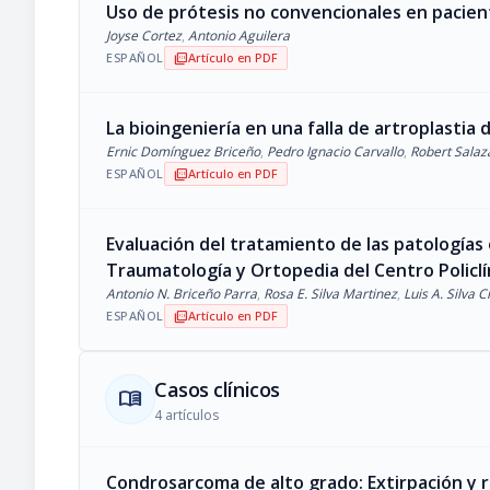
Uso de prótesis no convencionales en pacie
Joyse Cortez
,
Antonio Aguilera
ESPAÑOL
Artículo en PDF
picture_as_pdf
La bioingeniería en una falla de artroplastia 
Ernic Domínguez Briceño
,
Pedro Ignacio Carvallo
,
Robert Salaz
ESPAÑOL
Artículo en PDF
picture_as_pdf
Evaluación del tratamiento de las patologías
Traumatología y Ortopedia del Centro Policlí
Antonio N. Briceño Parra
,
Rosa E. Silva Martinez
,
Luis A. Silva 
ESPAÑOL
Artículo en PDF
picture_as_pdf
Casos clínicos
menu_book
4 artículos
Condrosarcoma de alto grado: Extirpación y r