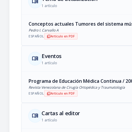
menu_book
1 artículo
Conceptos actuales Tumores del sistema mú
Pedro I. Carvallo A
ESPAÑOL
Artículo en PDF
picture_as_pdf
Eventos
menu_book
1 artículo
Programa de Educación Médica Continua / 200
Revista Venezolana de Cirugía Ortopédica y Traumatología
ESPAÑOL
Artículo en PDF
picture_as_pdf
Cartas al editor
menu_book
1 artículo