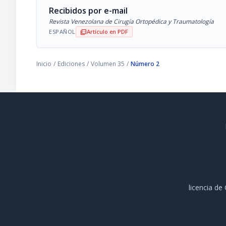
Recibidos por e-mail
Revista Venezolana de Cirugía Ortopédica y Traumatología
ESPAÑOL
Artículo en PDF
picture_as_pdf
Inicio
/
Ediciones
/
Volumen 35
/
Número 2
licencia d