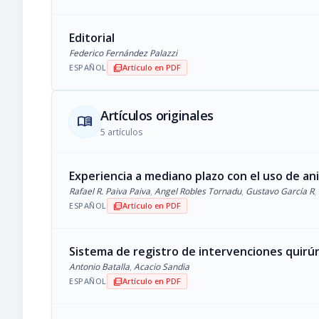
Editorial
Federico Fernández Palazzi
ESPAÑOL
Artículo en PDF
picture_as_pdf
Artículos originales
menu_book
5 artículos
Experiencia a mediano plazo con el uso de an
Rafael R. Paiva Paiva
,
Angel Robles Tornadu
,
Gustavo García R
,
ESPAÑOL
Artículo en PDF
picture_as_pdf
Sistema de registro de intervenciones quirúr
Antonio Batalla
,
Acacio Sandia
ESPAÑOL
Artículo en PDF
picture_as_pdf