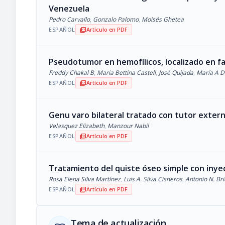
Venezuela
Pedro Carvallo
,
Gonzalo Palomo
,
Moisés Ghetea
ESPAÑOL
Artículo en PDF
picture_as_pdf
Pseudotumor en hemofílicos, localizado en f
Freddy Chakal B
,
Maria Bettina Castell
,
José Quijada
,
María A D
ESPAÑOL
Artículo en PDF
picture_as_pdf
Genu varo bilateral tratado con tutor extern
Velasquez Elizabeth
,
Manzour Nabil
ESPAÑOL
Artículo en PDF
picture_as_pdf
Tratamiento del quiste óseo simple con iny
Rosa Elena Silva Martínez
,
Luis A. Silva Cisneros
,
Antonio N. Bri
ESPAÑOL
Artículo en PDF
picture_as_pdf
Tema de actualización