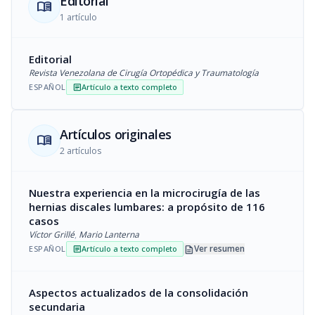
Editorial
menu_book
1 artículo
Editorial
Revista Venezolana de Cirugía Ortopédica y Traumatología
ESPAÑOL
Artículo a texto completo
article
Artículos originales
menu_book
2 artículos
Nuestra experiencia en la microcirugía de las
hernias discales lumbares: a propósito de 116
casos
Víctor Grillé
,
Mario Lanterna
description
Ver resumen
ESPAÑOL
Artículo a texto completo
article
Aspectos actualizados de la consolidación
secundaria