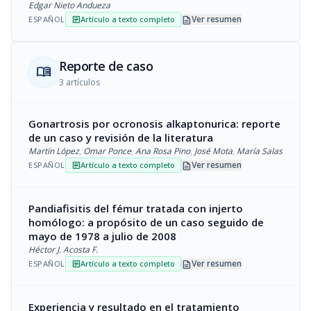
Edgar Nieto Andueza
description
Ver resumen
ESPAÑOL
Artículo a texto completo
article
Reporte de caso
menu_book
3 artículos
Gonartrosis por ocronosis alkaptonurica: reporte
de un caso y revisión de la literatura
Martín López
,
Omar Ponce
,
Ana Rosa Pino
,
José Mota
,
María Salas
description
Ver resumen
ESPAÑOL
Artículo a texto completo
article
Pandiafisitis del fémur tratada con injerto
homólogo: a propósito de un caso seguido de
mayo de 1978 a julio de 2008
Héctor J. Acosta F.
description
Ver resumen
ESPAÑOL
Artículo a texto completo
article
Experiencia y resultado en el tratamiento