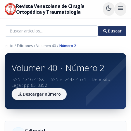
Revista Venezolana de Cirugía
dark_mode
menu
Ortopédica y Traumatología
search
Buscar
Inicio
/
Ediciones
/
Volumen 40
/
Número 2
Volumen 40
·
Número 2
ISSN:
1316-418X
·
ISSN-e:
2443-4574
·
Depósito
Legal:
pp 85-0352
download
Descargar número