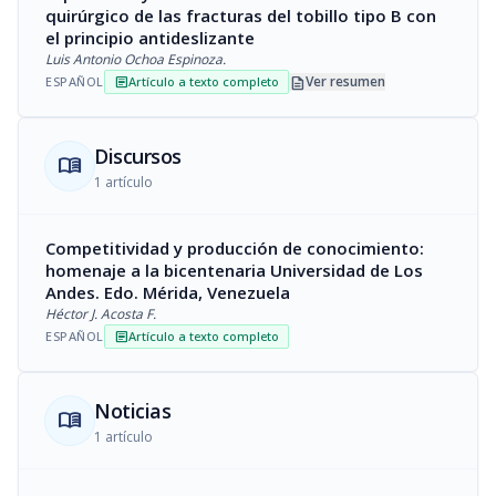
quirúrgico de las fracturas del tobillo tipo B con
el principio antideslizante
Luis Antonio Ochoa Espinoza.
description
Ver resumen
ESPAÑOL
Artículo a texto completo
article
Discursos
menu_book
1 artículo
Competitividad y producción de conocimiento:
homenaje a la bicentenaria Universidad de Los
Andes. Edo. Mérida, Venezuela
Héctor J. Acosta F.
ESPAÑOL
Artículo a texto completo
article
Noticias
menu_book
1 artículo