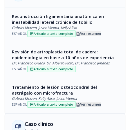
Reconstrucción ligamentaría anatómica en
inestabilidad lateral crónica de tobillo
Gabriel Khazen
,
Juven Vielma
,
Kelly Aliso
description
Ver resumen
ESPAÑOL
Artículo a texto completo
article
Revisión de artroplastia total de cadera:
epidemiologia en base a 10 años de experiencia
Dr. Francisco Grieco
,
Dr. Alberto Pinto
,
Dr. Francisco Jiménez
ESPAÑOL
Artículo a texto completo
article
Tratamiento de lesión osteocondral del
astrágalo con microfractura
Gabriel Khazen
,
Kelly Aliso
,
Juven Vielma
description
Ver resumen
ESPAÑOL
Artículo a texto completo
article
Caso clínico
menu_book