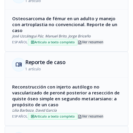
1 artículo
Osteosarcoma de fémur en un adulto y manejo
con artroplastia no convencional. Reporte de un
caso
José Uzcátegui Páz
,
Manuel Brito
,
Jorge Briceño
description
Ver resumen
ESPAÑOL
Artículo a texto completo
article
Reporte de caso
menu_book
1 artículo
Reconstrucción con injerto autólogo no
vascularizado de peroné posterior a resección de
quiste óseo simple en segundo metatarsiano: a
propósito de un caso
Lilia Barboza
,
David García
description
Ver resumen
ESPAÑOL
Artículo a texto completo
article