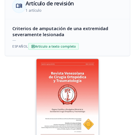
Artículo de revisión
menu_book
1 artículo
Criterios de amputación de una extremidad
severamente lesionada
—
ESPAÑOL
Artículo a texto completo
article