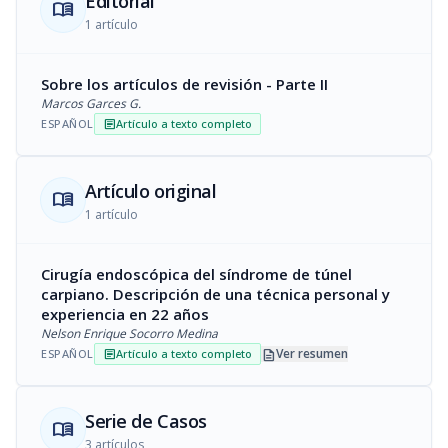
Editorial
menu_book
1 artículo
Sobre los artículos de revisión - Parte II
Marcos Garces G.
ESPAÑOL
Artículo a texto completo
article
Artículo original
menu_book
1 artículo
Cirugía endoscópica del síndrome de túnel
carpiano. Descripción de una técnica personal y
experiencia en 22 años
Nelson Enrique Socorro Medina
description
Ver resumen
ESPAÑOL
Artículo a texto completo
article
Serie de Casos
menu_book
3 artículos