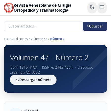
Revista Venezolana de Cirugía
dark_mode
menu
Ortopédica y Traumatología
search
Buscar
Inicio
/
Ediciones
/
Volumen 47
/
Número 2
Volumen 47
·
Número 2
ISSN:
1316-418X
·
ISSN-e:
2443-4574
·
Depósito
Legal:
pp 85-0352
download
Descargar número