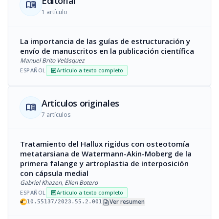
Editorial
menu_book
1 artículo
La importancia de las guías de estructuración y
envío de manuscritos en la publicación científica
Manuel Brito Velásquez
ESPAÑOL
Artículo a texto completo
article
Artículos originales
menu_book
7 artículos
Tratamiento del Hallux rigidus con osteotomía
metatarsiana de Watermann-Akin-Moberg de la
primera falange y artroplastia de interposición
con cápsula medial
Gabriel Khazen
,
Ellen Botero
ESPAÑOL
Artículo a texto completo
article
description
Ver resumen
10.55137/2023.55.2.001