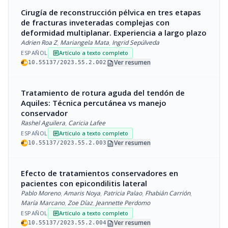
Cirugía de reconstrucción pélvica en tres etapas
de fracturas inveteradas complejas con
deformidad multiplanar. Experiencia a largo plazo
Adrien Roa Z
,
Mariangela Mata
,
Ingrid Sepúlveda
ESPAÑOL
Artículo a texto completo
article
description
Ver resumen
10.55137/2023.55.2.002
Tratamiento de rotura aguda del tendón de
Aquiles: Técnica percutánea vs manejo
conservador
Rashel Aguilera
,
Caricia Lafee
ESPAÑOL
Artículo a texto completo
article
description
Ver resumen
10.55137/2023.55.2.003
Efecto de tratamientos conservadores en
pacientes con epicondilitis lateral
Pablo Moreno
,
Amaris Noya
,
Patricia Palao
,
Fhabián Carrión
,
María Marcano
,
Zoe Díaz
,
Jeannette Perdomo
ESPAÑOL
Artículo a texto completo
article
description
Ver resumen
10.55137/2023.55.2.004