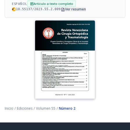
ESPAÑOL
Artículo a texto completo
article
description
Ver resumen
10.55137/2023.55.2.009
Inicio
/
Ediciones
/
Volumen 55
/
Número 2