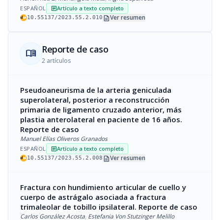
ESPAÑOL
Artículo a texto completo
article
description
Ver resumen
10.55137/2023.55.2.010
Reporte de caso
menu_book
2 artículos
Pseudoaneurisma de la arteria geniculada
superolateral, posterior a reconstrucción
primaria de ligamento cruzado anterior, más
plastia anterolateral en paciente de 16 años.
Reporte de caso
Manuel Elías Oliveros Granados
ESPAÑOL
Artículo a texto completo
article
description
Ver resumen
10.55137/2023.55.2.008
Fractura con hundimiento articular de cuello y
cuerpo de astrágalo asociada a fractura
trimaleolar de tobillo ipsilateral. Reporte de caso
Carlos González Acosta
,
Estefania Von Stutzinger Melillo