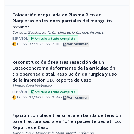
Colocación ecoguiada de Plasma Rico en
Plaquetas en lesiones parciales del manguito
rotador
Carlos L. Goschenko T.
,
Carolina de la Caridad Pisanti L.
ESPAÑOL
Artículo a texto completo
article
description
Ver resumen
10.55137/2023.55.2.005
Reconstrucción ósea tras resección de un
Osteocondroma deformante de la articulación
tibioperonea distal. Resolución quirúrgica y uso
de la impresión 3D. Reporte de Caso
Manuel Brito Velásquez
ESPAÑOL
Artículo a texto completo
article
description
Ver resumen
10.55137/2023.55.2.007
Fijación con placa transiliaca en banda de tensión
para fractura sacra en “U” en paciente pediátrico.
Reporte de Caso
Adrien Roa Z
,
Mariangela Mata
,
Ingrid Sepúlveda