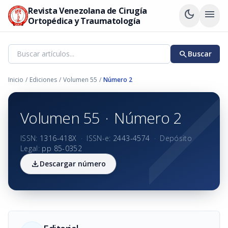
Revista Venezolana de Cirugía
dark_mode
menu
Ortopédica y Traumatología
search
Buscar
Inicio
/
Ediciones
/
Volumen 55
/
Número 2
Volumen 55
·
Número 2
ISSN:
1316-418X
·
ISSN-e:
2443-4574
·
Depósito
Legal:
pp 85-0352
download
Descargar número