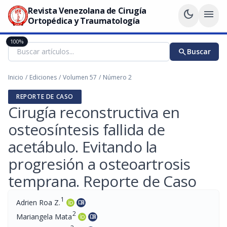
Revista Venezolana de Cirugía
dark_mode
menu
Ortopédica y Traumatología
100%
search
Buscar
Inicio
/
Ediciones
/
Volumen 57
/
Número 2
REPORTE DE CASO
Cirugía reconstructiva en
osteosíntesis fallida de
acetábulo. Evitando la
progresión a osteoartrosis
temprana. Reporte de Caso
1
Adrien Roa Z.
menu_book
2
Mariangela Mata
menu_book