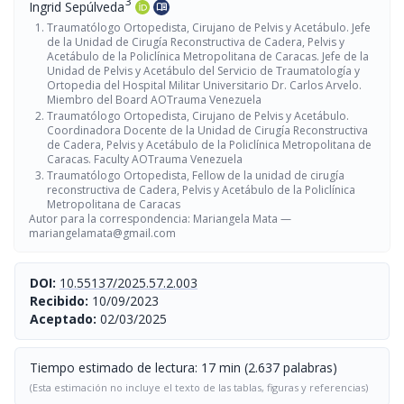
3
Ingrid Sepúlveda
menu_book
Traumatólogo Ortopedista, Cirujano de Pelvis y Acetábulo. Jefe
de la Unidad de Cirugía Reconstructiva de Cadera, Pelvis y
Acetábulo de la Policlínica Metropolitana de Caracas. Jefe de la
Unidad de Pelvis y Acetábulo del Servicio de Traumatología y
Ortopedia del Hospital Militar Universitario Dr. Carlos Arvelo.
Miembro del Board AOTrauma Venezuela
Traumatólogo Ortopedista, Cirujano de Pelvis y Acetábulo.
Coordinadora Docente de la Unidad de Cirugía Reconstructiva
de Cadera, Pelvis y Acetábulo de la Policlínica Metropolitana de
Caracas. Faculty AOTrauma Venezuela
Traumatólogo Ortopedista, Fellow de la unidad de cirugía
reconstructiva de Cadera, Pelvis y Acetábulo de la Policlínica
Metropolitana de Caracas
Autor para la correspondencia: Mariangela Mata —
mariangelamata@gmail.com
DOI:
10.55137/2025.57.2.003
Recibido:
10/09/2023
Aceptado:
02/03/2025
Tiempo estimado de lectura: 17 min (2.637 palabras)
(Esta estimación no incluye el texto de las tablas, figuras y referencias)