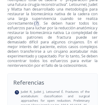
una futura cirugía reconstructiva”. Letournel, Judet
y Matta han desarrollado una metodología para
restaurar la biomecánica nativa de la cadera con
una larga supervivencia cuando se realiza
correctamente
(7)
. Se deben hacer todos los
esfuerzos para luchar por la reducción anatómica y
restaurar la biomecánica nativa. La complejidad de
algunos patrones de fractura puede ser
demasiado difícil para algunos cirujanos. En el
mejor interés del paciente, estos casos complejos
deben transferirse a un cirujano acetabular más
experimentado y capacitado. Por lo tanto, Se deben
concentrar todos los esfuerzos para evitar la
reintervención por el fallo de la osteosíntesis.
Referencias
Judet R, Judet J, Letournel É. Fractures of the
acetabulum: classification and surgical
approaches for open reduction. Preliminary
report. J Bone Joint Surg Am. 1964; 46:1615–46.