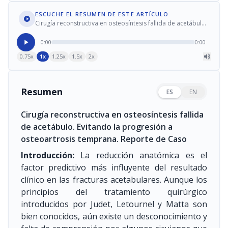
ESCUCHE EL RESUMEN DE ESTE ARTÍCULO
Cirugía reconstructiva en osteosíntesis fallida de acetábulo.
Evitando la progresión a osteoartrosis temprana. Reporte
de Caso
0:00
0:00
0.75x
1x
1.25x
1.5x
2x
Resumen
ES
EN
Cirugía reconstructiva en osteosíntesis fallida
de acetábulo. Evitando la progresión a
osteoartrosis temprana. Reporte de Caso
Introducción:
La reducción anatómica es el
factor predictivo más influyente del resultado
clínico en las fracturas acetabulares. Aunque los
principios del tratamiento quirúrgico
introducidos por Judet, Letournel y Matta son
bien conocidos, aún existe un desconocimiento y