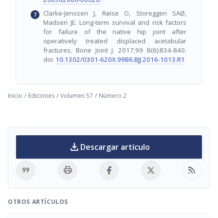
Clarke-Jenssen J, Røise O, Storeggen SAØ,
Madsen JE. Long-term survival and risk factors
for failure of the native hip joint after
operatively treated displaced acetabular
fractures. Bone Joint J. 2017;99 B(6):834-840.
doi:
10.1302/0301-620X.99B6.BJJ 2016-1013.R1
Inicio
/
Ediciones
/
Volumen 57
/
Número 2
download
Descargar artículo
format_quote
print
rss_feed
OTROS ARTÍCULOS