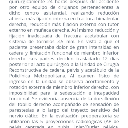
quirúrgicamente 24 horas después del accidente
por otro equipo de cirujanos pertenecientes a
dicho centro asistencial, realizando reducción
abierta más fijación interna en fractura bimaleolar
derecha, reducción más fijación externa con tutor
externo en muñeca derecha. Así mismo reducción y
fijación inadecuada de fractura acetabular con
sistema de tornillos 3,5 mm. En vista a que el
paciente presentaba dolor de gran intensidad en
cadera y limitación funcional de miembro inferior
derecho sus padres deciden trasladarlo 12 días
posterior al acto quirúrgico a la Unidad de Cirugía
Reconstructiva de cadera, pelvis y acetábulo de la
Policlínica Metropolitana. Al examen físico de
ingreso en la unidad se observa acortamiento y
rotación externa de miembro inferior derecho, con
imposibilidad para la sedestación e incapacidad
funcional. Se evidencia ausencia de la dorsiflexión
del tobillo derecho acompañado de sensación de
parestesias a lo largo del trayecto sensitivo del
nervio ciático. En la evaluación preoperatoria se
utilizaron las 5 proyecciones radiológicas (AP de
pelvis centrada en pubis, Inlet/Outlet pélvica,