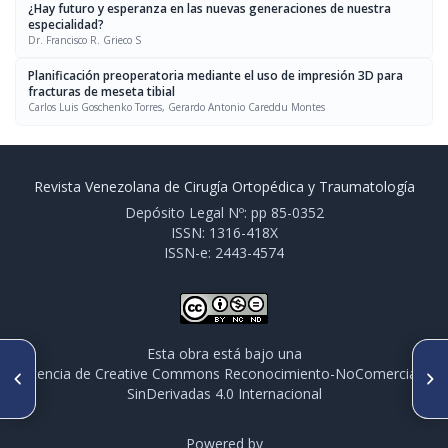
¿Hay futuro y esperanza en las nuevas generaciones de nuestra
especialidad?
Dr. Francisco R. Grieco S
Planificación preoperatoria mediante el uso de impresión 3D para
fracturas de meseta tibial
Carlos Luis Goschenko Torres, Gerardo Antonio Careddu Montes
Revista Venezolana de Cirugía Ortopédica y Traumatología
Depósito Legal Nº: pp 85-0352
ISSN: 1316-418X
ISSN-e: 2443-4574
Esta obra está bajo una
ARTÍCULO ANTERIOR
SIGUIENTE ARTÍCULO
licencia de Creative Commons Reconocimiento-NoComercial-
Colgajo neurovascular en
Rizartrosis tratada mediante
SinDerivadas 4.0 Internacional
copa modificado para las
cirugía artroscópica:
lesiones de punta de dedo
Resultados y consideraciones
oblicua volar. Una serie de
casos
Powered by