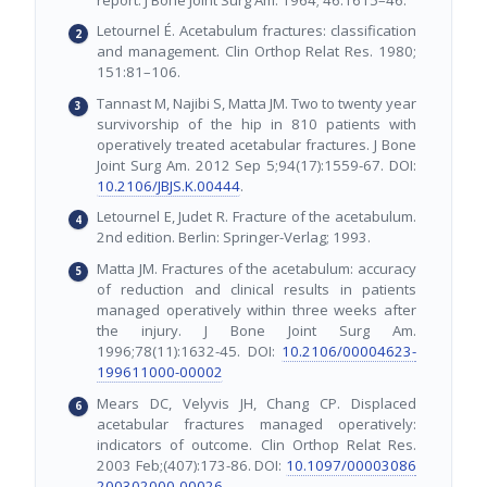
Letournel É. Acetabulum fractures: classification
and management. Clin Orthop Relat Res. 1980;
151:81–106.
Tannast M, Najibi S, Matta JM. Two to twenty year
survivorship of the hip in 810 patients with
operatively treated acetabular fractures. J Bone
Joint Surg Am. 2012 Sep 5;94(17):1559-67. DOI:
10.2106/JBJS.K.00444
.
Letournel E, Judet R. Fracture of the acetabulum.
2nd edition. Berlin: Springer-Verlag; 1993.
Matta JM. Fractures of the acetabulum: accuracy
of reduction and clinical results in patients
managed operatively within three weeks after
the injury. J Bone Joint Surg Am.
1996;78(11):1632-45. DOI:
10.2106/00004623-
199611000-00002
Mears DC, Velyvis JH, Chang CP. Displaced
acetabular fractures managed operatively:
indicators of outcome. Clin Orthop Relat Res.
2003 Feb;(407):173-86. DOI:
10.1097/00003086
200302000-00026
.