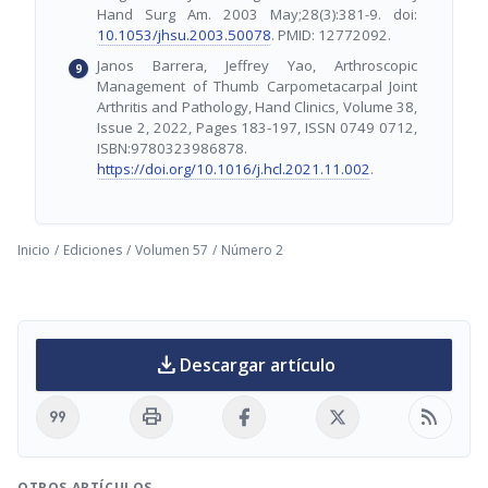
Hand Surg Am. 2003 May;28(3):381-9. doi:
10.1053/jhsu.2003.50078
. PMID: 12772092.
Janos Barrera, Jeffrey Yao, Arthroscopic
Management of Thumb Carpometacarpal Joint
Arthritis and Pathology, Hand Clinics, Volume 38,
Issue 2, 2022, Pages 183-197, ISSN 0749 0712,
ISBN:9780323986878.
https://doi.org/10.1016/j.hcl.2021.11.002
.
Inicio
/
Ediciones
/
Volumen 57
/
Número 2
download
Descargar artículo
format_quote
print
rss_feed
OTROS ARTÍCULOS