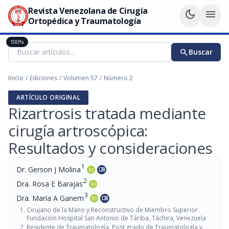
Revista Venezolana de Cirugía
dark_mode
menu
Ortopédica y Traumatología
100%
search
Buscar
Inicio
/
Ediciones
/
Volumen 57
/
Número 2
ARTÍCULO ORIGINAL
Rizartrosis tratada mediante
cirugía artroscópica:
Resultados y consideraciones
1
Dr. Gerson J Molina
menu_book
2
Dra. Rosa E Barajas
3
Dra. María A Ganem
menu_book
Cirujano de la Mano y Reconstructivo de Miembro Superior.
Fundación Hospital San Antonio de Táriba, Táchira, Venezuela
Residente de Traumatología. Post grado de Traumatología y