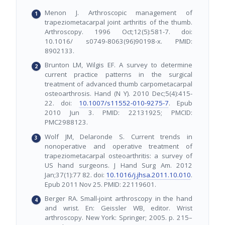
Menon J. Arthroscopic management of
trapeziometacarpal joint arthritis of the thumb.
Arthroscopy. 1996 Oct;12(5):581-7. doi:
10.1016/ s0749-8063(96)90198-x. PMID:
8902133.
Brunton LM, Wilgis EF. A survey to determine
current practice patterns in the surgical
treatment of advanced thumb carpometacarpal
osteoarthrosis. Hand (N Y). 2010 Dec;5(4):415-
22. doi:
10.1007/s11552-010-9275-7
. Epub
2010 Jun 3. PMID: 22131925; PMCID:
PMC2988123.
Wolf JM, Delaronde S. Current trends in
nonoperative and operative treatment of
trapeziometacarpal osteoarthritis: a survey of
US hand surgeons. J Hand Surg Am. 2012
Jan;37(1):77 82. doi:
10.1016/j.jhsa.2011.10.010
.
Epub 2011 Nov 25. PMID: 22119601.
Berger RA. Small-joint arthroscopy in the hand
and wrist. En: Geissler WB, editor. Wrist
arthroscopy. New York: Springer; 2005. p. 215–