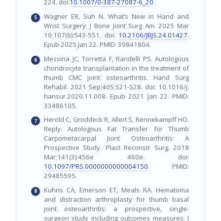
224. doi:
10.1007/0-387-27087-6_20
.
Wagner ER, Suh N. What’s New in Hand and
Wrist Surgery. J Bone Joint Surg Am. 2025 Mar
19;107(6):543-551. doi:
10.2106/JBJS.24.01427
.
Epub 2025 Jan 22. PMID: 39841804.
Messina JC, Torretta F, Randelli PS. Autologous
chondrocyte transplantation in the treatment of
thumb CMC joint osteoarthritis. Hand Surg
Rehabil. 2021 Sep;40S:S21-S28. doi: 10.1016/j.
hansur.2020.11.008. Epub 2021 Jan 22. PMID:
33486105.
Herold C, Groddeck R, Allert S, Rennekampff HO.
Reply: Autologous Fat Transfer for Thumb
Carpometacarpal Joint Osteoarthritis: A
Prospective Study. Plast Reconstr Surg. 2018
Mar;141(3):456e 460e. doi:
10.1097/PRS.0000000000004150
. PMID:
29485595.
Kuhns CA, Emerson ET, Meals RA. Hematoma
and distraction arthroplasty for thumb basal
joint osteoarthritis: a prospective, single-
surgeon study including outcomes measures. J