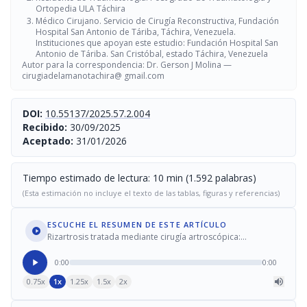
Ortopedia ULA Táchira
Médico Cirujano. Servicio de Cirugía Reconstructiva, Fundación
Hospital San Antonio de Táriba, Táchira, Venezuela.
Instituciones que apoyan este estudio: Fundación Hospital San
Antonio de Táriba. San Cristóbal, estado Táchira, Venezuela
Autor para la correspondencia: Dr. Gerson J Molina —
cirugiadelamanotachira@ gmail.com
DOI:
10.55137/2025.57.2.004
Recibido:
30/09/2025
Aceptado:
31/01/2026
Tiempo estimado de lectura: 10 min (1.592 palabras)
(Esta estimación no incluye el texto de las tablas, figuras y referencias)
ESCUCHE EL RESUMEN DE ESTE ARTÍCULO
Rizartrosis tratada mediante cirugía artroscópica:
Resultados y consideraciones
0:00
0:00
0.75x
1x
1.25x
1.5x
2x