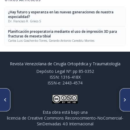
¿Hay futuro y esperanza en las nuevas generaciones de nuestra
especialidad?
Dr. Francisco R. Grieco S
Planificación preoperatoria mediante el uso de impresión 3D para
fracturas de meseta tibial
Carlos Luis Goschenko Torres, Gerardo Antonio Careddu Montes
Revista Venezolana de Cirugía Ortopédica y Traumatología
Depósito Legal Nº: pp 85-0352
ISSN: 1316-418X
ISSN-e: 2443-4574
ARTÍCULO ANTERIOR
SIGUIENTE ARTÍCULO
Cirugía reconstructiva en
La Doble Movilidad en
osteosíntesis fallida de
artroplastia total de cadera:
acetábulo. Evitando la
¿solución universal o
Esta obra está bajo una
progresión a osteoartrosis
indicación selectiva?
licencia de Creative Commons Reconocimiento-NoComercial-
temprana. Reporte de Caso
SinDerivadas 4.0 Internacional